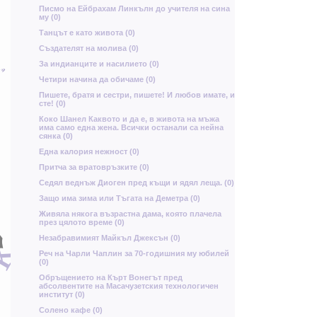
а
Писмо на Ейбрахам Линкълн до учителя на сина
му (0)
д
Танцът е като живота (0)
Създателят на молива (0)
За индианците и насилието (0)
ь
Четири начина да обичаме (0)
т
Б
Й
Пишете, братя и сестри, пишете! И любов имате, и
сте! (0)
Н
Коко Шанел Каквото и да е, в живота на мъжа
Ц
с
у
има само една жена. Всички останали са нейна
Л
Б
Ъ
сянка (0)
т
Р
с
Една калория нежност (0)
Притча за вратовръзките (0)
Седял веднъж Диоген пред къщи и ядял леща. (0)
с
д
Защо има зима или Тъгата на Деметра (0)
И
Живяла някога възрастна дама, която плачела
през цялото време (0)
в
Ч
к
Незабравимият Майкъл Джексън (0)
Реч на Чарли Чаплин за 70-годишния му юбилей
ц
(0)
ф
и
Ь
р
Oбръщението на Кърт Вонегът пред
Щ
ъ
абсолвентите на Масачузетския технологичен
институт (0)
Солено кафе (0)