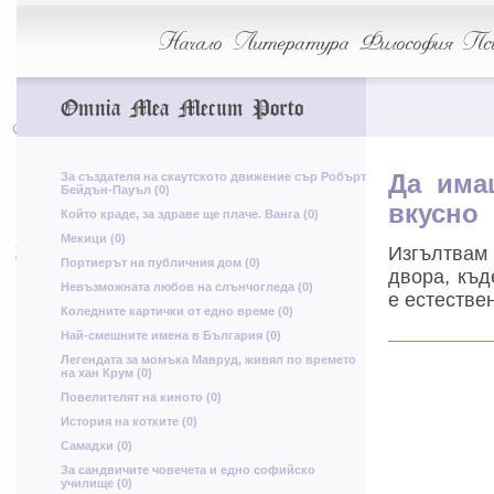
Ш
Начало
Литература
Философия
Пси
ь
Е
Х
Omnia Mea Mecum Porto
Е
з
Щ
С
За създателя на скаутското движение сър Робърт
Да има
Бейдън-Пауъл (0)
вкусно
А
Който краде, за здраве ще плаче. Ванга (0)
Ь
с
щ
Мекици (0)
я
З
Изгълтвам 
Портиерът на публичния дом (0)
двора, къд
Е
Невъзможната любов на слънчогледа (0)
е естестве
Л
Коледните картички от едно време (0)
Т
Най-смешните имена в България (0)
у
Легендата за момъка Мавруд, живял по времето
на хан Крум (0)
Повелителят на киното (0)
р
История на котките (0)
Ю
Самадхи (0)
За сандвичите човечета и едно софийско
д
училище (0)