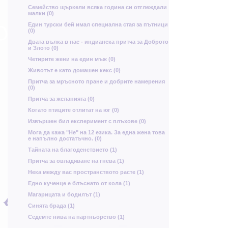
н
Семейство щъркели всяка година си отглеждали
ю
малки (0)
Ю
Един турски бей имал специална стая за пътници
(0)
м
Двата вълка в нас - индианска притча за Доброто
и Злото (0)
М
Четирите жени на един мъж (0)
Д
Животът е като домашен кекс (0)
щ
Притча за мръсното пране и добрите намерения
д
(0)
т
К
Притча за желанията (0)
Когато птиците отлитат на юг (0)
м
б
Извършен бил експеримент с плъхове (0)
у
Г
Мога да кажа "Не" на 12 езика. За една жена това
е напълно достатъчно. (0)
П
Тайната на благоденствието (1)
ь
з
Притча за овладяване на гнева (1)
Х
Нека между вас пространството расте (1)
Б
Едно кученце е блъснато от кола (1)
а
н
Магарицата и бодилът (1)
Синята брада (1)
Седемте нива на партньорство (1)
Ч