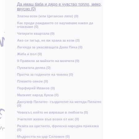
Да имаш баба и дядо е чувство топло, меко,
и
вкусно (0)
П
Е
Златна есен (или Циганско лято) (0)
Как преди раждането се научаваме какво да
очакваме (0)
М
А
Ж
Четирите квартала (0)
Ако си тигър, не яж храна за кози (0)
Легенда за ужасяващата Дама Пика (0)
м
Жаба и вол (0)
Б
у
9 Правила за майките на момчета (0)
Пукнатата делва (0)
к
К
Притча за годините на човека (0)
Племето сенои (0)
у
Ч
Порфирий Иванов (0)
Малкият народ Хунза (0)
Н
Щ
Джоузеф Пилатес- създателят на метода Пилатес
з
Е
(0)
Човекът, който не вярваше в любовта (0)
Учителят живее във всеки от нас (0)
з
Ризата на щастието, френска народна приказка
(0)
Л
Мъдростта на цар Соломон (0)