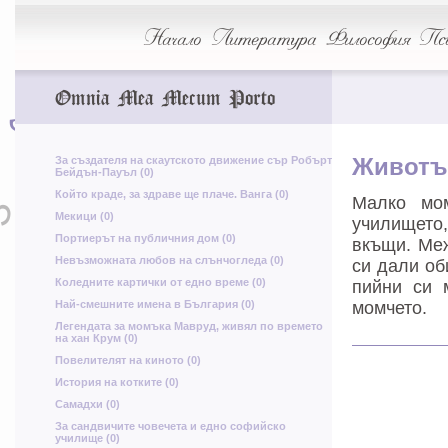
И
х
Ц
Начало
Литература
Философия
Пси
Ж
Е
Ч
ш
Omnia Mea Mecum Porto
Х
у
В
Х
За създателя на скаутското движение сър Робърт
Животът
Бейдън-Пауъл (0)
в
Който краде, за здраве ще плаче. Ванга (0)
Малко мо
З
З
г
Мекици (0)
училището
Портиерът на публичния дом (0)
вкъщи. Меж
Невъзможната любов на слънчогледа (0)
си дали об
Коледните картички от едно време (0)
пийни си м
ю
Най-смешните имена в България (0)
момчето.
В
Легендата за момъка Мавруд, живял по времето
на хан Крум (0)
Повелителят на киното (0)
М
История на котките (0)
я
Самадхи (0)
За сандвичите човечета и едно софийско
училище (0)