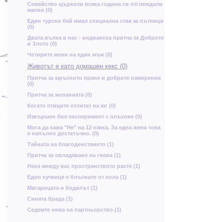
Семейство щъркели всяка година си отглеждали
б
д
малки (0)
Р
Един турски бей имал специална стая за пътници
(0)
Двата вълка в нас - индианска притча за Доброто
Я
М
и Злото (0)
Четирите жени на един мъж (0)
Ъ
ш
Животът е като домашен кекс (0)
Притча за мръсното пране и добрите намерения
(0)
Т
д
Я
к
Притча за желанията (0)
в
Р
Ь
Когато птиците отлитат на юг (0)
П
Извършен бил експеримент с плъхове (0)
Ч
о
Мога да кажа "Не" на 12 езика. За една жена това
е напълно достатъчно. (0)
Тайната на благоденствието (1)
З
Н
Притча за овладяване на гнева (1)
Нека между вас пространството расте (1)
м
Едно кученце е блъснато от кола (1)
Магарицата и бодилът (1)
ь
Синята брада (1)
Н
н
Т
Седемте нива на партньорство (1)