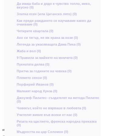
о
Ц
ф
Да имаш баба и дядо е чувство топло, меко,
З
ж
Т
вкусно (0)
Златна есен (или Циганско лято) (0)
Как преди раждането се научаваме какво да
щ
очакваме (0)
Р
Ю
Четирите квартала (0)
У
Ако си тигър, не яж храна за кози (0)
Е
Ф
Легенда за ужасяващата Дама Пика (0)
ш
Жаба и вол (0)
в
9 Правила за майките на момчета (0)
О
Ь
В
Пукнатата делва (0)
Притча за годините на човека (0)
Племето сенои (0)
Н
а
Порфирий Иванов (0)
Малкият народ Хунза (0)
Е
Джоузеф Пилатес- създателят на метода Пилатес
г
ю
(0)
У
Ф
Човекът, който не вярваше в любовта (0)
в
г
Учителят живее във всеки от нас (0)
Ш
Ризата на щастието, френска народна приказка
С
(0)
л
ч
Мъдростта на цар Соломон (0)