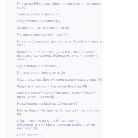
А
л
я
Писмо на Ейбрахам Линкълн до учителя на сина
му (0)
Танцът е като живота (0)
д
н
т
Създателят на молива (0)
За индианците и насилието (0)
Ю
Четири начина да обичаме (0)
Пишете, братя и сестри, пишете! И любов имате, и
г
б
И
сте! (0)
ю
Коко Шанел Каквото и да е, в живота на мъжа
има само една жена. Всички останали са нейна
Л
сянка (0)
Една калория нежност (0)
т
Притча за вратовръзките (0)
ъ
Седял веднъж Диоген пред къщи и ядял леща. (0)
С
Защо има зима или Тъгата на Деметра (0)
ъ
Живяла някога възрастна дама, която плачела
през цялото време (0)
А
Незабравимият Майкъл Джексън (0)
Реч на Чарли Чаплин за 70-годишния му юбилей
(0)
Oбръщението на Кърт Вонегът пред
я
абсолвентите на Масачузетския технологичен
институт (0)
Солено кафе (0)