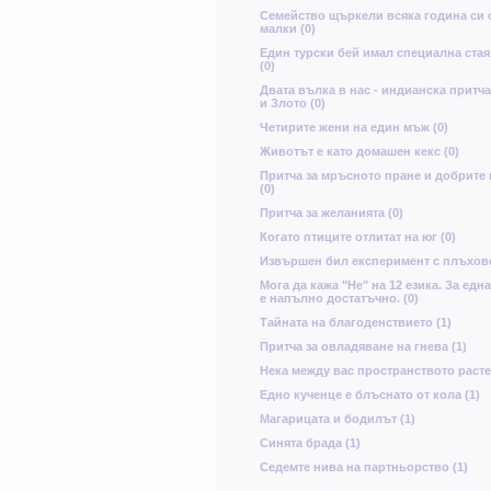
Семейство щъркели всяка година си 
малки (0)
Един турски бей имал специална стая
(0)
Двата вълка в нас - индианска притч
и Злото (0)
Четирите жени на един мъж (0)
Животът е като домашен кекс (0)
Притча за мръсното пране и добрите
(0)
Притча за желанията (0)
Когато птиците отлитат на юг (0)
Извършен бил експеримент с плъхове
Мога да кажа "Не" на 12 езика. За едн
е напълно достатъчно. (0)
Тайната на благоденствието (1)
Притча за овладяване на гнева (1)
Нека между вас пространството расте 
Едно кученце е блъснато от кола (1)
Магарицата и бодилът (1)
Синята брада (1)
Седемте нива на партньорство (1)