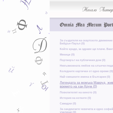
б
о
р
Начало
Литер
Р
Р
Ч
я
Ф
Omnia Mea Mecum Port
л
н
Ъ
л
ц
И
К
Д
За създателя на скаутското движение
Бейдън-Пауъл (0)
м
Който краде, за здраве ще плаче. Ванг
н
Г
Мекици (0)
Ф
Портиерът на публичния дом (0)
й
щ
я
й
А
Невъзможната любов на слънчогледа 
Т
Я
й
Коледните картички от едно време (0)
я
Най-смешните имена в България (0)
Т
л
Легендата за момъка Мавруд, жив
ю
н
времето на хан Крум (0)
Т
Повелителят на киното (0)
История на котките (0)
Л
н
ъ
Самадхи (0)
К
х
За сандвичите човечета и едно софи
училище (0)