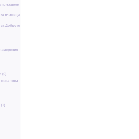
отглеждали
 за пътници
а за Доброто
 намерения
 (0)
а жена това
(1)