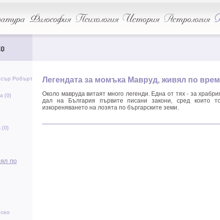
н
К
З
р
ч
Е
атура
Философия
Психология
История
Астрология
А
Ъ
ч
в
o
р
с
м
Щ
Д
ф
Р
ь
 сър Робърт
Легендата за момъка Мавруд, живял по врем
Ц
Н
й
ш
Около мавруда витаят много легенди. Една от тях - за храбри
а (0)
я
дал на България първите писани закони, сред които т
изкореняването на лозята по бъргарските земи.
Я
а
(0)
М
у
в
К
Ъ
м
ял по
Е
Ж
т
т
Ж
У
Б
у
йско