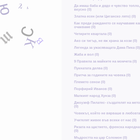
ч
ю
Да имаш баба и дядо е чувство топло,
у
у
вкусно (0)
ж
ш
Златна есен (или Циганско лято) (0)
Как преди раждането се научаваме ка
о
С
очакваме (0)
т
Четирите квартала (0)
В
К
Ако си тигър, не яж храна за кози (0)
Легенда за ужасяващата Дама Пика (0)
Жаба и вол (0)
9 Правила за майките на момчета (0)
Пукнатата делва (0)
Притча за годините на човека (0)
Племето сенои (0)
Порфирий Иванов (0)
Малкият народ Хунза (0)
Джоузеф Пилатес- създателят на мет
(0)
Човекът, който не вярваше в любовта
Учителят живее във всеки от нас (0)
Ризата на щастието, френска народна
(0)
Мъдростта на цар Соломон (0)