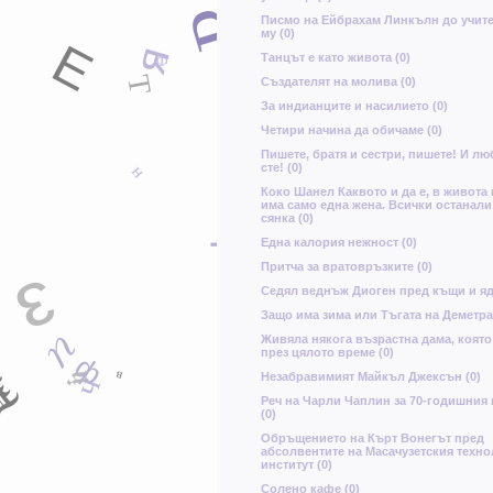
я
Р
Писмо на Ейбрахам Линкълн до учите
му (0)
Е
я
Танцът е като живота (0)
Ф
Т
Създателят на молива (0)
С
За индианците и насилието (0)
ю
к
Четири начина да обичаме (0)
з
Пишете, братя и сестри, пишете! И лю
сте! (0)
н
н
И
Коко Шанел Каквото и да е, в живота
има само една жена. Всички останали
Ж
сянка (0)
Ц
Една калория нежност (0)
Притча за вратовръзките (0)
з
б
Седял веднъж Диоген пред къщи и ядя
Защо има зима или Тъгата на Деметра 
и
Живяла някога възрастна дама, която
през цялото време (0)
ф
Т
в
ц
Незабравимият Майкъл Джексън (0)
ч
Реч на Чарли Чаплин за 70-годишния
(0)
я
О
Г
Oбръщението на Кърт Вонегът пред
абсолвентите на Масачузетския техн
Я
институт (0)
Солено кафе (0)