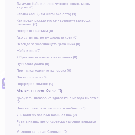
Да имаш баба и дядо е чувство топло, меко,
вкусно (0)
Златна есен (или Циганско лято) (0)
Как преди раждането се научаваме какво да
очакваме (0)
ю
Четирите квартала (0)
Ако си тигър, не яж храна за кози (0)
ь
Легенда за ужасяващата Дама Пика (0)
Жаба и вол (0)
Т
9 Правила за майките на момчета (0)
Пукнатата делва (0)
я
г
Притча за годините на човека (0)
З
Ж
х
Племето сенои (0)
Я
В
с
М
с
Порфирий Иванов (0)
х
н
Малкият народ Хунза (0)
Джоузеф Пилатес- създателят на метода Пилатес
(0)
р
г
Човекът, който не вярваше в любовта (0)
Учителят живее във всеки от нас (0)
Ризата на щастието, френска народна приказка
(0)
Мъдростта на цар Соломон (0)