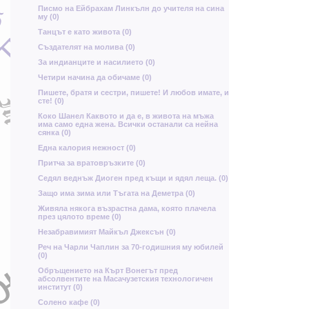
У
М
Писмо на Ейбрахам Линкълн до учителя на сина
б
му (0)
З
Танцът е като живота (0)
ц
Създателят на молива (0)
За индианците и насилието (0)
в
ю
Б
Четири начина да обичаме (0)
щ
Ж
Пишете, братя и сестри, пишете! И любов имате, и
М
сте! (0)
н
Коко Шанел Каквото и да е, в живота на мъжа
има само една жена. Всички останали са нейна
Ф
сянка (0)
к
Една калория нежност (0)
Ц
Притча за вратовръзките (0)
Седял веднъж Диоген пред къщи и ядял леща. (0)
Защо има зима или Тъгата на Деметра (0)
х
А
Живяла някога възрастна дама, която плачела
през цялото време (0)
Незабравимият Майкъл Джексън (0)
Реч на Чарли Чаплин за 70-годишния му юбилей
Ш
Я
(0)
ю
Oбръщението на Кърт Вонегът пред
д
Г
абсолвентите на Масачузетския технологичен
к
институт (0)
Солено кафе (0)