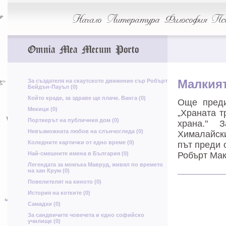
ц
У
Начало
Литература
Философия
Пси
Я
Р
Omnia Mea Mecum Porto
о
П
Ч
к
ц
За създателя на скаутското движение сър Робърт
Малкият
А
Бейдън-Пауъл (0)
Ц
Който краде, за здраве ще плаче. Ванга (0)
Още преди
Мекици (0)
„Храната т
Й
Портиерът на публичния дом (0)
храна." 
Т
Невъзможната любов на слънчогледа (0)
д
Хималайски
Коледните картички от едно време (0)
път преди 
Г
Ф
Най-смешните имена в България (0)
Робърт Мак
И
Легендата за момъка Мавруд, живял по времето
на хан Крум (0)
л
Повелителят на киното (0)
История на котките (0)
Самадхи (0)
За сандвичите човечета и едно софийско
училище (0)