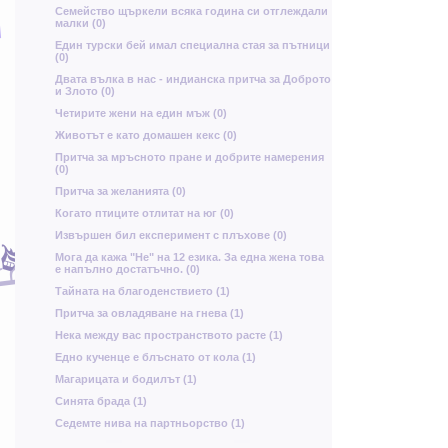
и
п
ш
Семейство щъркели всяка година си отглеждали
Х
малки (0)
Един турски бей имал специална стая за пътници
(0)
в
Двата вълка в нас - индианска притча за Доброто
и Злото (0)
ф
Четирите жени на един мъж (0)
т
Животът е като домашен кекс (0)
щ
Притча за мръсното пране и добрите намерения
(0)
а
Притча за желанията (0)
К
Т
Р
Когато птиците отлитат на юг (0)
ч
ь
Извършен бил експеримент с плъхове (0)
Б
Мога да кажа "Не" на 12 езика. За една жена това
З
Б
е напълно достатъчно. (0)
Д
Л
з
Тайната на благоденствието (1)
Й
Притча за овладяване на гнева (1)
Ъ
Нека между вас пространството расте (1)
О
н
Едно кученце е блъснато от кола (1)
ю
Магарицата и бодилът (1)
У
Д
Синята брада (1)
Седемте нива на партньорство (1)
Ф