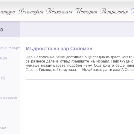
щ
Р
щ
Р
м
б
Ю
д
атура
Философия
Психология
История
Астрология
А
А
ф
О
o
ю
и
ж
щ
 сър Робърт
Мъдростта на цар Соломон
с
в
я
ч
И
Цар Соломон не беше достигнал още средна възраст, когато 
а (0)
се разнесе далече отвъд границите на Израил. Навсякъде с
нямаше между царете подобен нему. Още когато беше мног
а
т
Гавон с Господ, който му каза: — Искай какво да ти дам! А Сол
ъ
р
М
Н
Я
(0)
Д
Г
А
ц
Д
Т
И
по времето
п
К
ь
Ь
И
р
Н
Я
я
л
о
йско