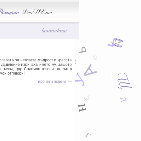
А
сящайн
Фей Д'Ете
З
контакти
Х
Б
А
ц
ж
Т
ь
Г
С
Д
А
славата за неговата мъдрост и красота
ш
А
 удивление изричаха името му, защото
х
П
о млад, цар Соломон говори на сън в
Ю
Щ
У
омон отговори:
ш
прочети повече >>
Н
щ
А
Л
з
н
г
Н
Г
Т