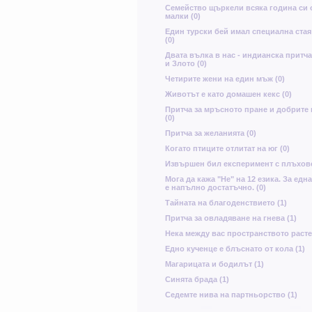
Семейство щъркели всяка година си 
малки (0)
Един турски бей имал специална стая
(0)
Двата вълка в нас - индианска притч
и Злото (0)
Четирите жени на един мъж (0)
Животът е като домашен кекс (0)
Притча за мръсното пране и добрите
(0)
Притча за желанията (0)
Когато птиците отлитат на юг (0)
Извършен бил експеримент с плъхове
Мога да кажа "Не" на 12 езика. За едн
е напълно достатъчно. (0)
Тайната на благоденствието (1)
Притча за овладяване на гнева (1)
Нека между вас пространството расте 
Едно кученце е блъснато от кола (1)
Магарицата и бодилът (1)
Синята брада (1)
Седемте нива на партньорство (1)