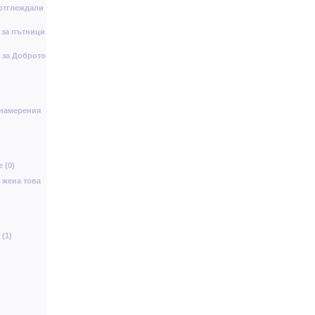
отглеждали
 за пътници
а за Доброто
 намерения
 (0)
а жена това
(1)