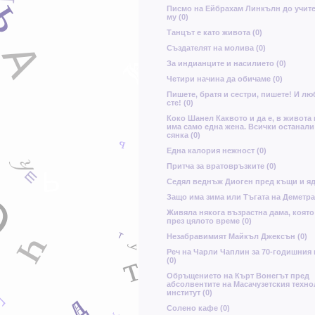
ь
Писмо на Ейбрахам Линкълн до учите
ъ
му (0)
с
с
Танцът е като живота (0)
ъ
А
Създателят на молива (0)
а
Ч
За индианците и насилието (0)
Четири начина да обичаме (0)
Пишете, братя и сестри, пишете! И лю
сте! (0)
Б
Коко Шанел Каквото и да е, в живота
л
има само една жена. Всички останали
сянка (0)
ь
Една калория нежност (0)
ю
к
Притча за вратовръзките (0)
ш
Ь
Седял веднъж Диоген пред къщи и ядя
О
Защо има зима или Тъгата на Деметра 
Щ
р
Живяла някога възрастна дама, която
през цялото време (0)
ч
Т
ь
Незабравимият Майкъл Джексън (0)
Д
у
Реч на Чарли Чаплин за 70-годишния
т
(0)
Oбръщението на Кърт Вонегът пред
абсолвентите на Масачузетския техн
институт (0)
Г
Д
Ъ
Солено кафе (0)