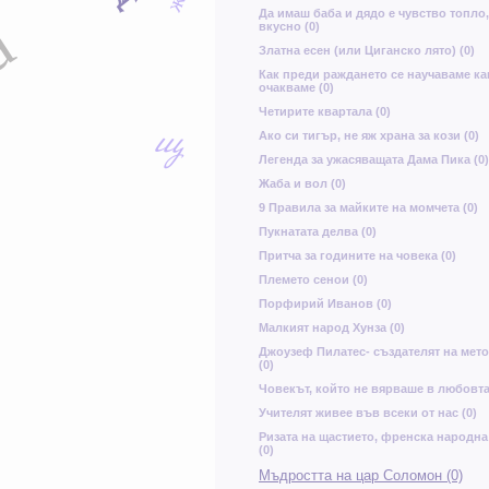
ж
о
Х
а
Да имаш баба и дядо е чувство топло,
вкусно (0)
Щ
Златна есен (или Циганско лято) (0)
в
Как преди раждането се научаваме ка
В
очакваме (0)
у
щ
Четирите квартала (0)
Ако си тигър, не яж храна за кози (0)
Н
Легенда за ужасяващата Дама Пика (0)
Жаба и вол (0)
9 Правила за майките на момчета (0)
Пукнатата делва (0)
Притча за годините на човека (0)
Племето сенои (0)
Порфирий Иванов (0)
Малкият народ Хунза (0)
Джоузеф Пилатес- създателят на мет
(0)
Човекът, който не вярваше в любовта
Учителят живее във всеки от нас (0)
Ризата на щастието, френска народна
(0)
Мъдростта на цар Соломон (0)