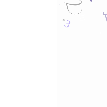
Ц
а
П
й
Т
Щ
З
ж
г
е