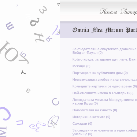
Ш
з
Г
Начало
Литер
щ
ъ
м
ш
Г
Ч
х
А
Omnia Mea Mecum Port
н
Я
Й
Ю
За създателя на скаутското движение
Ю
Бейдън-Пауъл (0)
у
Който краде, за здраве ще плаче. Ванг
Мекици (0)
т
Портиерът на публичния дом (0)
Невъзможната любов на слънчогледа 
Коледните картички от едно време (0)
а
Най-смешните имена в България (0)
С
Легендата за момъка Мавруд, живял 
С
е
на хан Крум (0)
П
Повелителят на киното (0)
О
М
История на котките (0)
Я
Л
П
Самадхи (0)
м
За сандвичите човечета и едно софи
училище (0)