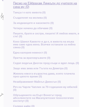
С
Писмо на Ейбрахам Линкълн до учителя на
Г
сина му (0)
З
Танцът е като живота (0)
ж
ж
м
Създателят на молива (0)
Х
За индианците и насилието (0)
Четири начина да обичаме (0)
Пишете, братя и сестри, пишете! И любов имате, и
о
сте! (0)
Коко Шанел Каквото и да е, в живота на мъжа
има само една жена. Всички останали са нейна
сянка (0)
р
Една калория нежност (0)
а
Притча за вратовръзките (0)
Седял веднъж Диоген пред къщи и ядял леща. (0)
к
Защо има зима или Тъгата на Деметра (0)
Я
Ч
Живяла някога възрастна дама, която плачела
С
през цялото време (0)
Незабравимият Майкъл Джексън (0)
р
Г
с
у
Реч на Чарли Чаплин за 70-годишния му юбилей
Я
(0)
ъ
А
Oбръщението на Кърт Вонегът пред
а
г
абсолвентите на Масачузетския технологичен
институт (0)
Солено кафе (0)