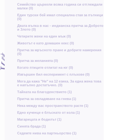
Ю
Семейство щъркели всяка година си отглеждали
й
малки (0)
Р
ж
т
И
Един турски бей имал специална стая за пътници
(0)
п
Двата вълка в нас - индианска притча за Доброто
и Злото (0)
Четирите жени на един мъж (0)
Х
р
д
Животът е като домашен кекс (0)
Щ
Притча за мръсното пране и добрите намерения
ф
т
(0)
х
Н
Притча за желанията (0)
Я
а
П
Когато птиците отлитат на юг (0)
Ф
ъ
Извършен бил експеримент с плъхове (0)
Мога да кажа "Не" на 12 езика. За една жена това
ь
е напълно достатъчно. (0)
Я
Тайната на благоденствието (1)
в
З
Притча за овладяване на гнева (1)
Ц
х
Нека между вас пространството расте (1)
Х
х
Едно кученце е блъснато от кола (1)
Магарицата и бодилът (1)
и
Синята брада (1)
а
Седемте нива на партньорство (1)
М