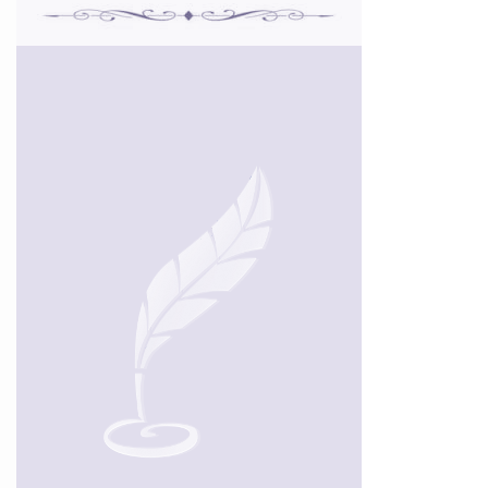
Г
Д
ц
н
ц
В