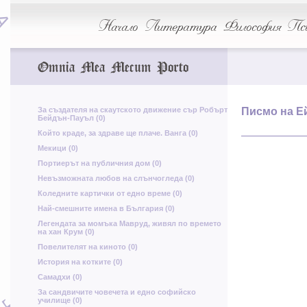
Ж
ф
А
у
Начало
Литература
Философия
Пси
В
Г
Р
Omnia Mea Mecum Porto
И
н
За създателя на скаутското движение сър Робърт
Писмо на Е
Х
Бейдън-Пауъл (0)
Т
Който краде, за здраве ще плаче. Ванга (0)
Мекици (0)
Л
ш
Портиерът на публичния дом (0)
Щ
Невъзможната любов на слънчогледа (0)
Коледните картички от едно време (0)
У
Най-смешните имена в България (0)
Легендата за момъка Мавруд, живял по времето
О
на хан Крум (0)
Б
Ш
р
Повелителят на киното (0)
р
История на котките (0)
ф
Е
Самадхи (0)
л
За сандвичите човечета и едно софийско
г
училище (0)