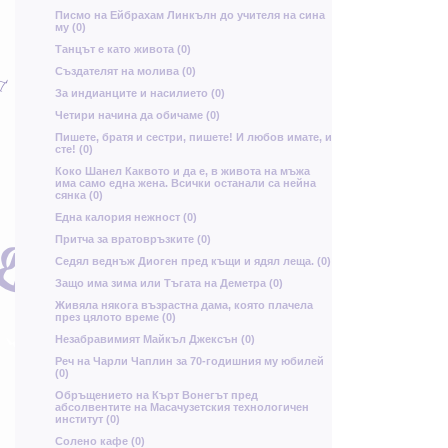
й
Писмо на Ейбрахам Линкълн до учителя на сина
му (0)
Танцът е като живота (0)
Я
Създателят на молива (0)
Д
За индианците и насилието (0)
Четири начина да обичаме (0)
Пишете, братя и сестри, пишете! И любов имате, и
Г
о
сте! (0)
Д
Коко Шанел Каквото и да е, в живота на мъжа
има само една жена. Всички останали са нейна
н
сянка (0)
щ
Една калория нежност (0)
щ
Е
ъ
Притча за вратовръзките (0)
Седял веднъж Диоген пред къщи и ядял леща. (0)
Защо има зима или Тъгата на Деметра (0)
о
Живяла някога възрастна дама, която плачела
през цялото време (0)
Н
Д
Незабравимият Майкъл Джексън (0)
Реч на Чарли Чаплин за 70-годишния му юбилей
(0)
Oбръщението на Кърт Вонегът пред
абсолвентите на Масачузетския технологичен
Ж
институт (0)
Солено кафе (0)