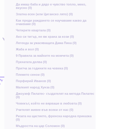
Ч
М
Да имаш баба и дядо е чувство топло, меко,
вкусно (0)
х
Й
Златна есен (или Циганско лято) (0)
И
Как преди раждането се научаваме какво да
очакваме (0)
Ч
О
Четирите квартала (0)
Ц
Л
Ако си тигър, не яж храна за кози (0)
ч
Легенда за ужасяващата Дама Пика (0)
Жаба и вол (0)
в
9 Правила за майките на момчета (0)
г
Пукнатата делва (0)
Притча за годините на човека (0)
Ь
ъ
Ж
х
П
о
Племето сенои (0)
Порфирий Иванов (0)
е
н
Ь
Малкият народ Хунза (0)
Ъ
д
Джоузеф Пилатес- създателят на метода Пилатес
ш
(0)
р
Щ
о
Човекът, който не вярваше в любовта (0)
Ч
Учителят живее във всеки от нас (0)
В
Ризата на щастието, френска народна приказка
(0)
Ю
Мъдростта на цар Соломон (0)