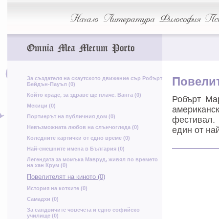
М
Р
у
Начало
Литература
Философия
Пси
р
ъ
Я
Omnia Mea Mecum Porto
О
ш
За създателя на скаутското движение сър Робърт
Повелит
Ь
Л
Бейдън-Пауъл (0)
Й
р
Който краде, за здраве ще плаче. Ванга (0)
Робърт Мар
к
Мекици (0)
американс
Портиерът на публичния дом (0)
фестивал.
Невъзможната любов на слънчогледа (0)
един от на
Коледните картички от едно време (0)
С
С
щ
Най-смешните имена в България (0)
Легендата за момъка Мавруд, живял по времето
Б
на хан Крум (0)
Л
Повелителят на киното (0)
История на котките (0)
о
Б
Самадхи (0)
За сандвичите човечета и едно софийско
училище (0)