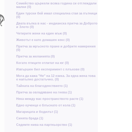
К
Ф
Семейство щъркели всяка година си отглеждали
ъ
малки (0)
Н
ъ
Ь
Един турски бей имал специална стая за пътници
(0)
К
Двата вълка в нас - индианска притча за Доброто
Ч
и Злото (0)
Четирите жени на един мъж (0)
Животът е като домашен кекс (0)
в
й
Притча за мръсното пране и добрите намерения
б
(0)
Н
Притча за желанията (0)
Г
Х
Когато птиците отлитат на юг (0)
Извършен бил експеримент с плъхове (0)
и
б
Мога да кажа "Не" на 12 езика. За една жена това
е напълно достатъчно. (0)
Щ
Тайната на благоденствието (1)
ж
Притча за овладяване на гнева (1)
Ж
Нека между вас пространството расте (1)
Едно кученце е блъснато от кола (1)
Магарицата и бодилът (1)
ю
Синята брада (1)
в
Седемте нива на партньорство (1)
р
й
Ч