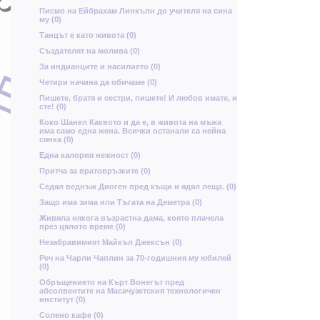
Я
Писмо на Ейбрахам Линкълн до учителя на сина
му (0)
Ъ
Танцът е като живота (0)
И
Ц
Д
Създателят на молива (0)
н
Щ
За индианците и насилието (0)
Ш
ш
Четири начина да обичаме (0)
б
Пишете, братя и сестри, пишете! И любов имате, и
ъ
сте! (0)
Коко Шанел Каквото и да е, в живота на мъжа
д
ц
има само една жена. Всички останали са нейна
ц
Ш
сянка (0)
Една калория нежност (0)
д
Притча за вратовръзките (0)
ю
И
Седял веднъж Диоген пред къщи и ядял леща. (0)
Ф
Защо има зима или Тъгата на Деметра (0)
Живяла някога възрастна дама, която плачела
е
през цялото време (0)
Незабравимият Майкъл Джексън (0)
Реч на Чарли Чаплин за 70-годишния му юбилей
Ъ
(0)
Oбръщението на Кърт Вонегът пред
абсолвентите на Масачузетския технологичен
д
Д
институт (0)
Солено кафе (0)