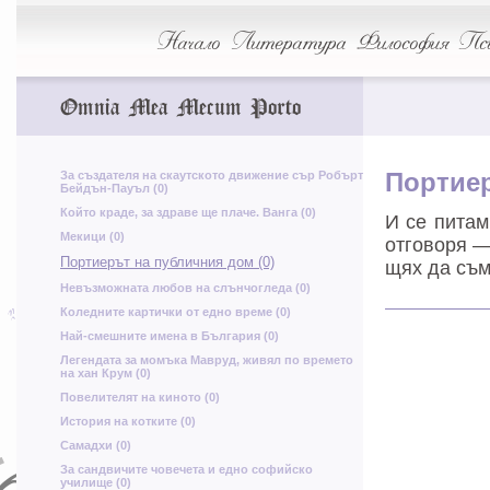
Ж
Ч
Начало
Литература
Философия
Пси
З
ф
Omnia Mea Mecum Porto
п
у
Ю
За създателя на скаутското движение сър Робърт
Портие
Бейдън-Пауъл (0)
Ь
Който краде, за здраве ще плаче. Ванга (0)
И се питам
н
щ
Мекици (0)
отговоря —
Портиерът на публичния дом (0)
щях да съм
р
М
Невъзможната любов на слънчогледа (0)
Ь
й
у
Т
п
Коледните картички от едно време (0)
ф
Най-смешните имена в България (0)
Л
Легендата за момъка Мавруд, живял по времето
н
на хан Крум (0)
Е
Повелителят на киното (0)
Т
История на котките (0)
Д
Самадхи (0)
Ч
И
б
За сандвичите човечета и едно софийско
о
училище (0)