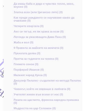
й
Да имаш баба и дядо е чувство топло, меко,
й
У
вкусно (0)
а
к
Златна есен (или Циганско лято) (0)
з
ц
М
Как преди раждането се научаваме какво да
р
очакваме (0)
Р
Четирите квартала (0)
Ако си тигър, не яж храна за кози (0)
д
Легенда за ужасяващата Дама Пика (0)
Жаба и вол (0)
9 Правила за майките на момчета (0)
ю
Пукнатата делва (0)
з
Д
Притча за годините на човека (0)
л
Племето сенои (0)
с
в
Порфирий Иванов (0)
Н
б
Малкият народ Хунза (0)
К
Джоузеф Пилатес- създателят на метода Пилатес
(0)
ю
н
Човекът, който не вярваше в любовта (0)
Я
Учителят живее във всеки от нас (0)
Ризата на щастието, френска народна приказка
(0)
ш
Мъдростта на цар Соломон (0)