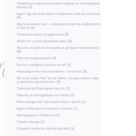
Я
Семейство щъркели всяка година си отглеждали
с
малки (0)
Един турски бей имал специална стая за пътници
и
(0)
а
Двата вълка в нас - индианска притча за Доброто
Ж
и Злото (0)
ю
з
Четирите жени на един мъж (0)
Животът е като домашен кекс (0)
Т
А
Г
Притча за мръсното пране и добрите намерения
(0)
Щ
Притча за желанията (0)
К
Щ
О
Когато птиците отлитат на юг (0)
Извършен бил експеримент с плъхове (0)
щ
Р
й
Мога да кажа "Не" на 12 езика. За една жена това
ш
е напълно достатъчно. (0)
Тайната на благоденствието (1)
З
р
Притча за овладяване на гнева (1)
м
А
Нека между вас пространството расте (1)
Едно кученце е блъснато от кола (1)
Магарицата и бодилът (1)
Синята брада (1)
г
Седемте нива на партньорство (1)