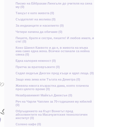
Ж
щ
Писмо на Ейбрахам Линкълн до учителя на сина
му (0)
Ъ
Танцът е като живота (0)
Х
Създателят на молива (0)
у
За индианците и насилието (0)
ш
Четири начина да обичаме (0)
и
Ч
Й
Пишете, братя и сестри, пишете! И любов имате, и
сте! (0)
Коко Шанел Каквото и да е, в живота на мъжа
има само една жена. Всички останали са нейна
Д
Г
сянка (0)
Една калория нежност (0)
Притча за вратовръзките (0)
Седял веднъж Диоген пред къщи и ядял леща. (0)
ю
Защо има зима или Тъгата на Деметра (0)
м
к
Ч
Живяла някога възрастна дама, която плачела
през цялото време (0)
ш
а
Незабравимият Майкъл Джексън (0)
й
Реч на Чарли Чаплин за 70-годишния му юбилей
У
(0)
б
Oбръщението на Кърт Вонегът пред
ь
абсолвентите на Масачузетския технологичен
институт (0)
у
Солено кафе (0)