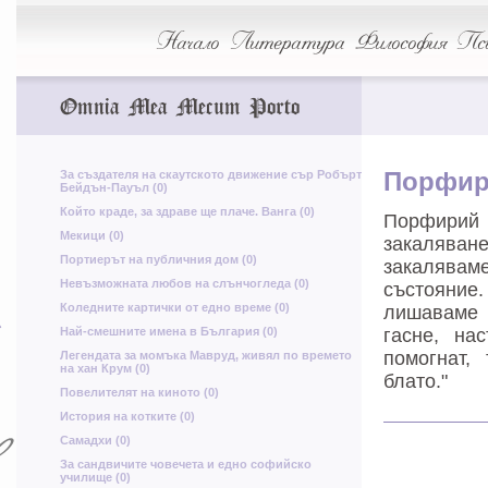
М
Начало
Литература
Философия
Пси
ц
Ф
Omnia Mea Mecum Porto
о
Е
ф
у
За създателя на скаутското движение сър Робърт
Порфир
х
Бейдън-Пауъл (0)
Който краде, за здраве ще плаче. Ванга (0)
Порфирий
Я
ю
ш
Мекици (0)
закаляван
З
Портиерът на публичния дом (0)
закалявам
Ч
Невъзможната любов на слънчогледа (0)
състояние.
т
Коледните картички от едно време (0)
лишаваме с
ь
ь
Р
Най-смешните имена в България (0)
гасне, на
з
Я
помогнат,
Легендата за момъка Мавруд, живял по времето
на хан Крум (0)
блато."
н
б
Повелителят на киното (0)
История на котките (0)
Самадхи (0)
За сандвичите човечета и едно софийско
училище (0)