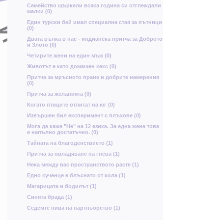
Б
Семейство щъркели всяка година си отглеждали
ю
малки (0)
д
И
Един турски бей имал специална стая за пътници
Г
н
(0)
т
Щ
х
у
Двата вълка в нас - индианска притча за Доброто
и Злото (0)
й
ъ
Четирите жени на един мъж (0)
т
Р
Животът е като домашен кекс (0)
и
м
ц
Притча за мръсното пране и добрите намерения
Г
(0)
Притча за желанията (0)
Когато птиците отлитат на юг (0)
Ч
Извършен бил експеримент с плъхове (0)
Я
Мога да кажа "Не" на 12 езика. За една жена това
е напълно достатъчно. (0)
Тайната на благоденствието (1)
з
Притча за овладяване на гнева (1)
Нека между вас пространството расте (1)
р
р
Едно кученце е блъснато от кола (1)
о
Ь
Х
Б
Магарицата и бодилът (1)
Синята брада (1)
ъ
Седемте нива на партньорство (1)