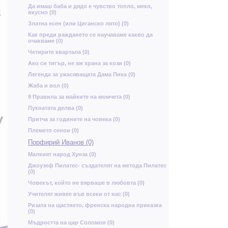
ч
Да имаш баба и дядо е чувство топло, меко,
Б
ь
З
вкусно (0)
Ш
у
о
Златна есен (или Циганско лято) (0)
Как преди раждането се научаваме какво да
ж
очакваме (0)
р
О
Четирите квартала (0)
Ако си тигър, не яж храна за кози (0)
Легенда за ужасяващата Дама Пика (0)
Жаба и вол (0)
с
9 Правила за майките на момчета (0)
Ц
Пукнатата делва (0)
Ч
Д
Притча за годините на човека (0)
Племето сенои (0)
Порфирий Иванов (0)
н
Щ
Малкият народ Хунза (0)
и
Ф
Джоузеф Пилатес- създателят на метода Пилатес
(0)
Човекът, който не вярваше в любовта (0)
Учителят живее във всеки от нас (0)
а
Ризата на щастието, френска народна приказка
в
я
(0)
Г
Мъдростта на цар Соломон (0)