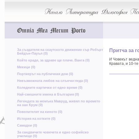
ж
Начало
Литература
Философия
Пси
х
Omnia Mea Mecum Porto
з
Л
Ь
Щ
ч
ь
о
За създателя на скаутското движение сър Робърт
Притча за г
Бейдън-Пауъл (0)
И Човекът ведна
Който краде, за здраве ще плаче. Ванга (0)
п
Й
Кравата, и 10-те
Мекици (0)
Портиерът на публичния дом (0)
Д
ф
Невъзможната любов на слънчогледа (0)
Коледните картички от едно време (0)
Най-смешните имена в България (0)
Легендата за момъка Мавруд, живял по времето
на хан Крум (0)
ч
Я
Ш
Повелителят на киното (0)
ъ
Х
История на котките (0)
Н
Самадхи (0)
ю
За сандвичите човечета и едно софийско
училище (0)