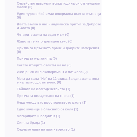
Семейство щъркели всяка година си отглеждали
м
малки (0)
Един турски бей имал специална стая за пътници
Щ
И
н
(0)
ю
Двата вълка в нас - индианска притча за Доброто
Ц
и Злото (0)
Д
Четирите жени на един мъж (0)
Животът е като домашен кекс (0)
Притча за мръсното пране и добрите намерения
(0)
Притча за желанията (0)
Р
Ч
Когато птиците отлитат на юг (0)
Ь
Ф
Извършен бил експеримент с плъхове (0)
ь
Мога да кажа "Не" на 12 езика. За една жена това
е напълно достатъчно. (0)
ж
а
Тайната на благоденствието (1)
р
Притча за овладяване на гнева (1)
б
Н
г
Нека между вас пространството расте (1)
Ю
ь
Едно кученце е блъснато от кола (1)
ю
Г
Магарицата и бодилът (1)
г
Синята брада (1)
ю
щ
Седемте нива на партньорство (1)
Ф
ц
Г