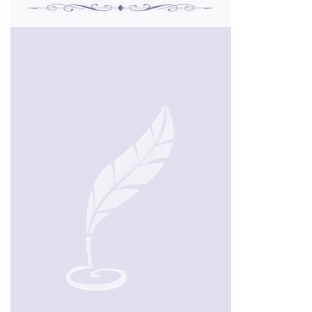
м
р
Л
Ф
Й
Л
К
и