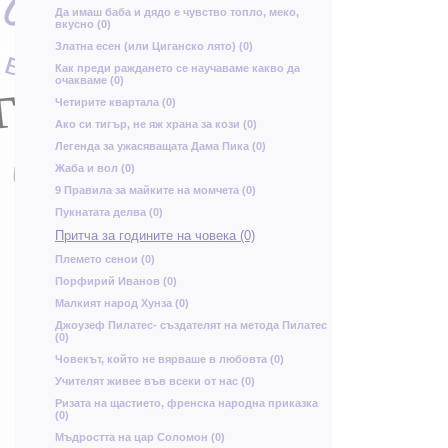
Ю
Да имаш баба и дядо е чувство топло, меко,
У
вкусно (0)
щ
о
Златна есен (или Циганско лято) (0)
в
С
ъ
А
Как преди раждането се научаваме какво да
г
Б
очакваме (0)
Четирите квартала (0)
Р
в
Ако си тигър, не яж храна за кози (0)
ф
Легенда за ужасяващата Дама Пика (0)
и
Жаба и вол (0)
ь
9 Правила за майките на момчета (0)
н
Пукнатата делва (0)
Ъ
Притча за годините на човека (0)
ь
ш
Племето сенои (0)
В
Порфирий Иванов (0)
Малкият народ Хунза (0)
е
Джоузеф Пилатес- създателят на метода Пилатес
(0)
Човекът, който не вярваше в любовта (0)
к
с
Учителят живее във всеки от нас (0)
Ж
Д
д
Ризата на щастието, френска народна приказка
(0)
Ъ
Мъдростта на цар Соломон (0)