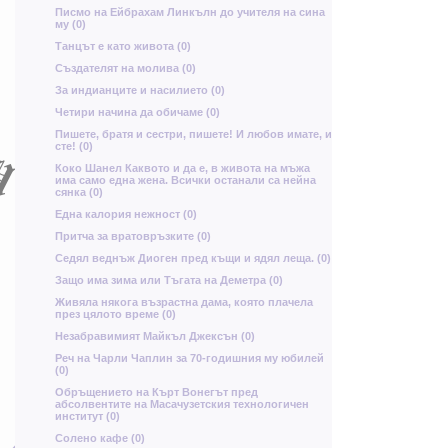
Писмо на Ейбрахам Линкълн до учителя на сина
Ч
му (0)
Танцът е като живота (0)
Създателят на молива (0)
с
За индианците и насилието (0)
р
Четири начина да обичаме (0)
о
Пишете, братя и сестри, пишете! И любов имате, и
Ш
П
сте! (0)
Коко Шанел Каквото и да е, в живота на мъжа
т
има само една жена. Всички останали са нейна
е
сянка (0)
Ч
Една калория нежност (0)
Притча за вратовръзките (0)
Н
Д
Седял веднъж Диоген пред къщи и ядял леща. (0)
И
ю
Защо има зима или Тъгата на Деметра (0)
Т
Н
Т
Я
Живяла някога възрастна дама, която плачела
Д
през цялото време (0)
Незабравимият Майкъл Джексън (0)
Ц
Реч на Чарли Чаплин за 70-годишния му юбилей
(0)
Oбръщението на Кърт Вонегът пред
абсолвентите на Масачузетския технологичен
институт (0)
ф
Солено кафе (0)