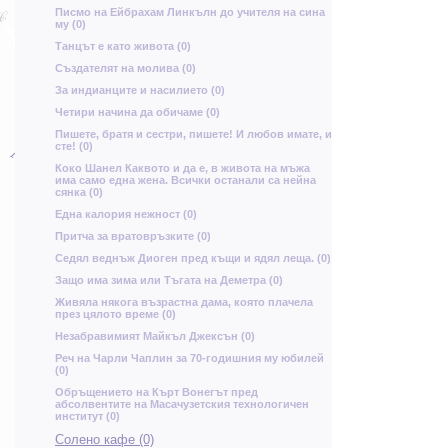
я
Н
Писмо на Ейбрахам Линкълн до учителя на сина
С
Л
Х
му (0)
Танцът е като живота (0)
О
У
Създателят на молива (0)
Д
Ъ
За индианците и насилието (0)
и
Четири начина да обичаме (0)
Пишете, братя и сестри, пишете! И любов имате, и
сте! (0)
у
ш
Коко Шанел Каквото и да е, в живота на мъжа
о
има само една жена. Всички останали са нейна
х
е
сянка (0)
Една калория нежност (0)
Притча за вратовръзките (0)
р
Седял веднъж Диоген пред къщи и ядял леща. (0)
Д
т
Защо има зима или Тъгата на Деметра (0)
Н
х
Живяла някога възрастна дама, която плачела
през цялото време (0)
Л
б
Незабравимият Майкъл Джексън (0)
А
Р
Реч на Чарли Чаплин за 70-годишния му юбилей
(0)
Oбръщението на Кърт Вонегът пред
абсолвентите на Масачузетския технологичен
институт (0)
н
Солено кафе (0)
т