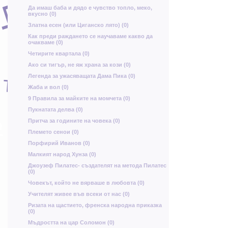
Ц
ю
Да имаш баба и дядо е чувство топло, меко,
вкусно (0)
О
е
Златна есен (или Циганско лято) (0)
Как преди раждането се научаваме какво да
очакваме (0)
Четирите квартала (0)
ц
Т
Ако си тигър, не яж храна за кози (0)
щ
ъ
Легенда за ужасяващата Дама Пика (0)
Жаба и вол (0)
З
9 Правила за майките на момчета (0)
Пукнатата делва (0)
Притча за годините на човека (0)
ю
М
Л
Племето сенои (0)
А
Порфирий Иванов (0)
М
К
в
Малкият народ Хунза (0)
Я
Джоузеф Пилатес- създателят на метода Пилатес
ь
(0)
й
Човекът, който не вярваше в любовта (0)
Учителят живее във всеки от нас (0)
Ризата на щастието, френска народна приказка
я
(0)
Л
П
Мъдростта на цар Соломон (0)