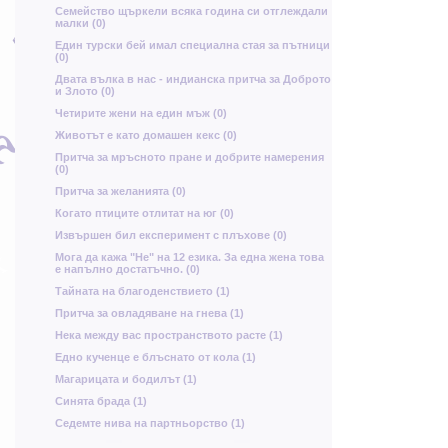
В
Семейство щъркели всяка година си отглеждали
я
малки (0)
о
Ч
Ъ
т
Един турски бей имал специална стая за пътници
л
Ф
ъ
(0)
У
Двата вълка в нас - индианска притча за Доброто
и Злото (0)
ц
Четирите жени на един мъж (0)
Г
Я
Животът е като домашен кекс (0)
Й
Притча за мръсното пране и добрите намерения
(0)
щ
ж
Притча за желанията (0)
Когато птиците отлитат на юг (0)
З
Извършен бил експеримент с плъхове (0)
я
х
ш
Мога да кажа "Не" на 12 езика. За една жена това
В
ц
е напълно достатъчно. (0)
М
Тайната на благоденствието (1)
в
Притча за овладяване на гнева (1)
Д
ж
Нека между вас пространството расте (1)
й
о
ш
Едно кученце е блъснато от кола (1)
Магарицата и бодилът (1)
Синята брада (1)
У
р
у
Седемте нива на партньорство (1)