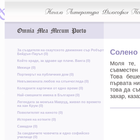
к
ф
Начало
Литература
Философия
Пси
щ
ф
ъ
Б
Omnia Mea Mecum Porto
п
д
т
За създателя на скаутското движение сър Робърт
Солено
Бейдън-Пауъл (0)
Който краде, за здраве ще плаче. Ванга (0)
з
П
Моля те, 
ш
Д
Мекици (0)
съвместен 
Портиерът на публичния дом (0)
Това беше
Невъзможната любов на слънчогледа (0)
първата ни
Т
б
Коледните картички от едно време (0)
това да съ
п
Най-смешните имена в България (0)
захар, каза
м
д
Легендата за момъка Мавруд, живял по времето
на хан Крум (0)
Я
Повелителят на киното (0)
История на котките (0)
Т
Самадхи (0)
Ю
о
За сандвичите човечета и едно софийско
училище (0)