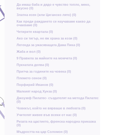
в
Ц
Да имаш баба и дядо е чувство топло, меко,
А
щ
вкусно (0)
Д
Златна есен (или Циганско лято) (0)
Как преди раждането се научаваме какво да
щ
очакваме (0)
Четирите квартала (0)
Ако си тигър, не яж храна за кози (0)
р
Легенда за ужасяващата Дама Пика (0)
Жаба и вол (0)
9 Правила за майките на момчета (0)
Пукнатата делва (0)
е
н
Й
Притча за годините на човека (0)
Д
Племето сенои (0)
Ш
Порфирий Иванов (0)
Малкият народ Хунза (0)
З
Щ
Д
Джоузеф Пилатес- създателят на метода Пилатес
ф
з
(0)
а
л
р
Човекът, който не вярваше в любовта (0)
Учителят живее във всеки от нас (0)
Ризата на щастието, френска народна приказка
Щ
Н
(0)
Мъдростта на цар Соломон (0)