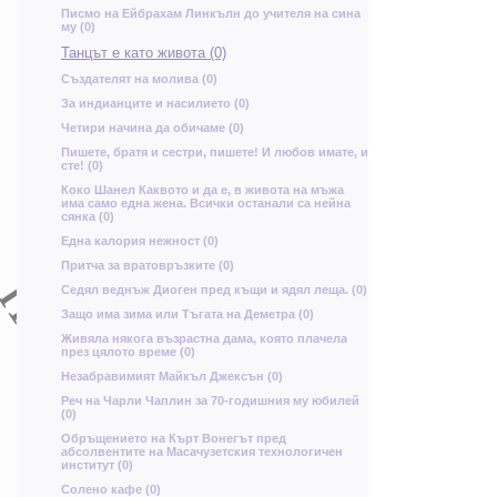
Т
Писмо на Ейбрахам Линкълн до учителя на сина
му (0)
П
ж
Танцът е като живота (0)
Създателят на молива (0)
За индианците и насилието (0)
м
А
Четири начина да обичаме (0)
Пишете, братя и сестри, пишете! И любов имате, и
Ч
сте! (0)
Т
Ш
С
Коко Шанел Каквото и да е, в живота на мъжа
има само една жена. Всички останали са нейна
д
сянка (0)
И
ъ
Една калория нежност (0)
Притча за вратовръзките (0)
п
з
з
Седял веднъж Диоген пред къщи и ядял леща. (0)
в
Ч
Защо има зима или Тъгата на Деметра (0)
Р
ц
Живяла някога възрастна дама, която плачела
през цялото време (0)
С
Незабравимият Майкъл Джексън (0)
ж
Реч на Чарли Чаплин за 70-годишния му юбилей
Е
(0)
Oбръщението на Кърт Вонегът пред
абсолвентите на Масачузетския технологичен
П
р
т
институт (0)
и
Солено кафе (0)