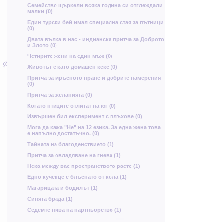
в
Семейство щъркели всяка година си отглеждали
п
Е
к
малки (0)
ъ
Ш
Един турски бей имал специална стая за пътници
(0)
Двата вълка в нас - индианска притча за Доброто
и Злото (0)
Четирите жени на един мъж (0)
ф
Животът е като домашен кекс (0)
Ъ
с
б
Притча за мръсното пране и добрите намерения
(0)
Притча за желанията (0)
С
Когато птиците отлитат на юг (0)
Ъ
Извършен бил експеримент с плъхове (0)
ц
Мога да кажа "Не" на 12 езика. За една жена това
е напълно достатъчно. (0)
е
Тайната на благоденствието (1)
г
К
Притча за овладяване на гнева (1)
в
Нека между вас пространството расте (1)
Ъ
Едно кученце е блъснато от кола (1)
й
Магарицата и бодилът (1)
Синята брада (1)
Седемте нива на партньорство (1)