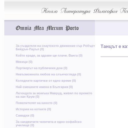
ъ
Начало
Литература
Философия
Пси
ч
Omnia Mea Mecum Porto
Н
Л
г
п
е
ц
За създателя на скаутското движение сър Робърт
Танцът е ка
Бейдън-Пауъл (0)
Т
Ж
Който краде, за здраве ще плаче. Ванга (0)
Мекици (0)
а
Портиерът на публичния дом (0)
у
Невъзможната любов на слънчогледа (0)
Коледните картички от едно време (0)
Най-смешните имена в България (0)
И
Е
Легендата за момъка Мавруд, живял по времето
ш
на хан Крум (0)
Повелителят на киното (0)
Щ
История на котките (0)
М
о
Самадхи (0)
ф
За сандвичите човечета и едно софийско
училище (0)