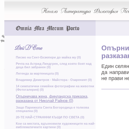
д
Ъ
Б
Начало
Литература
Философия
Пси
Д
Р
Ш
Omnia Mea Mecum Porto
я
Е
ч
й
щ
а
Фей Д'Ете
Опърни
разказа
Писмо на Сент-Екзюпери до майка му (0)
Т
Речта на Астрид Линдгрен, след която боят над
Един селян
деца бил забранен (0)
ш
Л
й
да направи
Легенда за мартеницата (0)
г
не прави н
е
Владимир Димитров - Майстора - Озареният (0)
14 симпатични семейни фотографии на животни
(Фотогалерия) (0)
Опърничава жена, финландска приказка,
г
З
разказана от Николай Райнов (0)
Защо Парижката Света Богородица е толкова
С
т
специална (0)
Д
е
Л
20-ТЕ НАЙ-СТРАНННИ КЪЩИ ПО СВЕТА (0)
Кои са местата, вдъхновили художниците на най-
емблематичните картини (0)