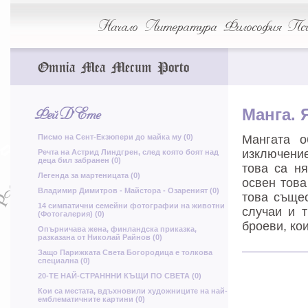
К
Ь
Начало
Литература
Философия
Пси
Ф
Omnia Mea Mecum Porto
Ъ
Ф
Фей Д'Ете
Манга. 
У
Писмо на Сент-Екзюпери до майка му (0)
Мангата о
В
м
о
изключение
Речта на Астрид Линдгрен, след която боят над
деца бил забранен (0)
ъ
това са ня
Легенда за мартеницата (0)
в
освен това
б
Владимир Димитров - Майстора - Озареният (0)
р
това същес
14 симпатични семейни фотографии на животни
Р
случаи и 
(Фотогалерия) (0)
броеви, кои
Опърничава жена, финландска приказка,
разказана от Николай Райнов (0)
г
А
м
Защо Парижката Света Богородица е толкова
специална (0)
20-ТЕ НАЙ-СТРАНННИ КЪЩИ ПО СВЕТА (0)
Кои са местата, вдъхновили художниците на най-
ч
емблематичните картини (0)