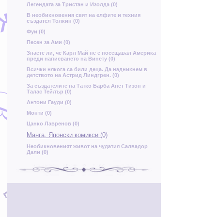
ж
Легендата за Тристан и Изолда (0)
ц
Ъ
Н
В необикновения свят на елфите и техния
й
създател Толкин (0)
Фуи (0)
Я
я
Песен за Ами (0)
н
о
Знаете ли, че Карл Май не е посещавал Америка
Ь
преди написването на Винету (0)
Всички някога са били деца. Да надникнем в
й
детството на Астрид Линдгрен. (0)
За създателите на Татко Барба Анет Тизон и
н
В
Талас Тейлър (0)
Й
о
м
х
Антони Гауди (0)
с
г
ц
Монти (0)
Ю
М
Я
в
Цанко Лавренов (0)
у
Ю
Манга. Японски комикси (0)
х
Необикновеният живот на чудатия Салвадор
Дали (0)
д
К
К
Т