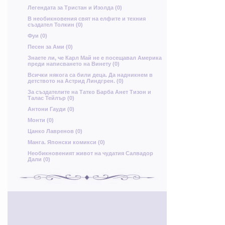
Легендата за Тристан и Изолда (0)
Т
В необикновения свят на елфите и техния
Ъ
О
създател Толкин (0)
Д
ц
д
Фуи (0)
Песен за Ами (0)
Щ
К
Б
Знаете ли, че Карл Май не е посещавал Америка
преди написването на Винету (0)
Всички някога са били деца. Да надникнем в
детството на Астрид Линдгрен. (0)
За създателите на Татко Барба Анет Тизон и
Талас Тейлър (0)
Е
Антони Гауди (0)
Монти (0)
Цанко Лавренов (0)
г
В
Манга. Японски комикси (0)
Необикновеният живот на чудатия Салвадор
Дали (0)
я
Т
Ъ
Б
Ш
Ф
М
Л
и
Ц
у
ь
с