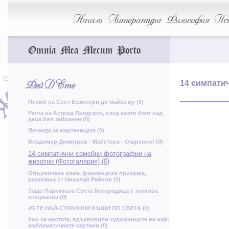
Я
Я
п
Начало
Литература
Философия
Пси
т
Е
Ч
Omnia Mea Mecum Porto
щ
О
е
Фей Д'Ете
14 симпати
Ъ
ж
Ж
Б
Писмо на Сент-Екзюпери до майка му (0)
Речта на Астрид Линдгрен, след която боят над
г
деца бил забранен (0)
Е
О
Ъ
Легенда за мартеницата (0)
Владимир Димитров - Майстора - Озареният (0)
е
р
14 симпатични семейни фотографии на
животни (Фотогалерия) (0)
М
Ь
Ш
Опърничава жена, финландска приказка,
разказана от Николай Райнов (0)
Защо Парижката Света Богородица е толкова
специална (0)
20-ТЕ НАЙ-СТРАНННИ КЪЩИ ПО СВЕТА (0)
Кои са местата, вдъхновили художниците на най-
г
емблематичните картини (0)