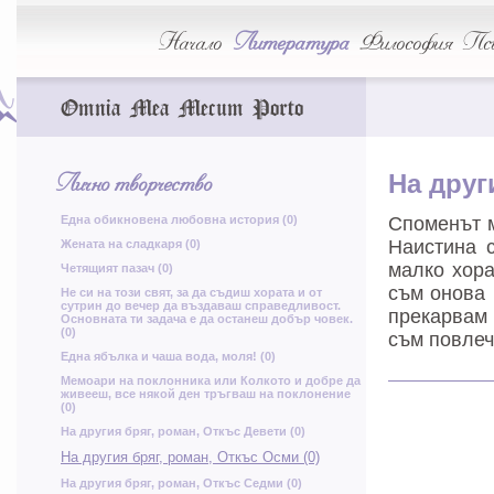
у
т
Начало
Литература
Философия
Пси
Ч
Д
р
Omnia Mea Mecum Porto
к
Лично творчество
На друг
З
е
м
т
Една обикновена любовна история (0)
Споменът м
М
Наистина 
Жената на сладкаря (0)
малко хора
Четящият пазач (0)
съм онова 
Не си на този свят, за да съдиш хората и от
сутрин до вечер да въздаваш справедливост.
прекарвам 
Основната ти задача е да останеш добър човек.
(0)
съм повлеч
ц
ж
Една ябълка и чаша вода, моля! (0)
В
Мемоари на поклонника или Колкото и добре да
живееш, все някой ден тръгваш на поклонение
(0)
На другия бряг, роман, Откъс Девети (0)
б
ц
е
На другия бряг, роман, Откъс Осми (0)
б
На другия бряг, роман, Откъс Седми (0)