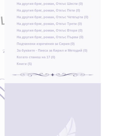
На другия бряг, роман, Откъс Шести (0)
На другия бряг, роман, Откъс Пети (0)
в
ц
На другия бряг, роман, Откъс Четвърти (0)
Ф
На другия бряг, роман, Откъс Трети (0)
у
Б
На другия бряг, роман, Откъс Втори (0)
Д
п
Р
На другия бряг, роман, Откъс Първи (0)
А
Подчинени изречения за Сирия (0)
г
С
За буквите - Пиеса за Кирил и Методий (0)
Т
Когато станеш на 17 (0)
С
Книги (5)
К
ф
з
У
Ц
ь
ч
Ь
Ю
ц
я
Ж
Д