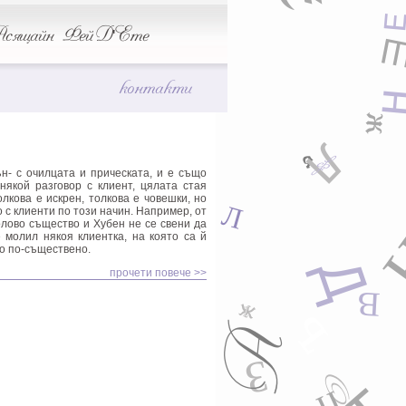
К
ю
сящайн
Фей Д'Ете
А
Й
контакти
б
д
ж
Ю
п
ш
Л
Щ
ь
ф
Й
Д
н- с очилцата и прическата, и е също
някой разговор с клиент, цялата стая
олкова е искрен, толкова е човешки, но
к
Л
 с клиенти по този начин. Например, от
И
Ь
лово същество и Хубен не се свени да
 молил някоя клиентка, на която са й
И
що по-съществено.
Д
прочети повече >>
В
П
Ж
ъ
ъ
А
З
О
в
Й
й