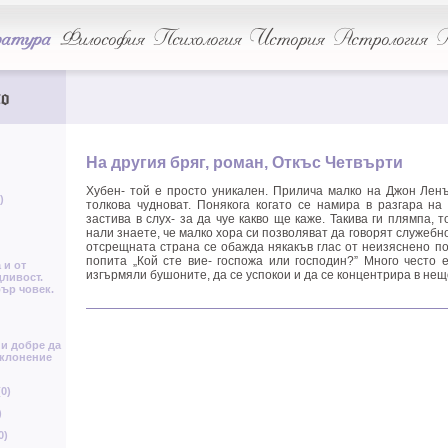
Л
я
ц
Х
Д
атура
Философия
Психология
История
Астрология
А
Ж
Ц
т
o
з
В
д
П
с
Н
б
к
На другия бряг, роман, Откъс Четвърти
в
П
з
Г
я
Хубен- той е просто уникален. Прилича малко на Джон Ленъ
ь
)
толкова чудноват. Понякога когато се намира в разгара на 
А
застива в слух- за да чуе какво ще каже. Такива ги плямпа, т
нали знаете, че малко хора си позволяват да говорят служебно
с
Ж
д
Л
М
отсрещната страна се обажда някакъв глас от неизяснено по
Й
А
попита „Кой сте вие- госпожа или господин?” Много често е
 и от
З
ь
изгърмяли бушоните, да се успокои и да се концентрира в не
ь
дливост.
бър човек.
ю
я
и добре да
б
оклонение
Г
ъ
ш
ь
0)
Я
)
г
0)