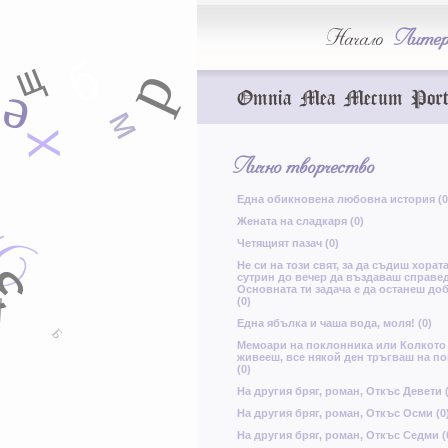
П
К
б
Начало
Литер
ч
б
У
щ
р
Ц
Omnia Mea Mecum Port
е
Ш
м
Х
н
Лично творчество
а
Една обикновена любовна история (0
й
Т
Жената на сладкаря (0)
Х
Е
Г
Х
Четящият пазач (0)
з
ф
Не си на този свят, за да съдиш хората
сутрин до вечер да въздаваш справе
Основната ти задача е да останеш до
ф
щ
И
(0)
л
Една ябълка и чаша вода, моля! (0)
Б
Мемоари на поклонника или Колкото 
Ь
Ц
живееш, все някой ден тръгваш на п
(0)
ф
На другия бряг, роман, Откъс Девети (
На другия бряг, роман, Откъс Осми (0
На другия бряг, роман, Откъс Седми (