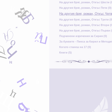
На другия бряг, роман, Откъс Шести (
Я
ш
Л
На другия бряг, роман, Откъс Пети (0)
Б
На другия бряг, роман, Откъс Четв
На другия бряг, роман, Откъс Трети (0
На другия бряг, роман, Откъс Втори (
ж
А
ш
й
На другия бряг, роман, Откъс Първи (
Ф
п
м
Подчинени изречения за Сирия (0)
о
За буквите - Пиеса за Кирил и Методий
Ч
т
Ч
Когато станеш на 17 (0)
Книги (5)
А
з
м
с
о
Ф
р
н
и
Я
в
Щ
ц
У
я
б
Б
Ь